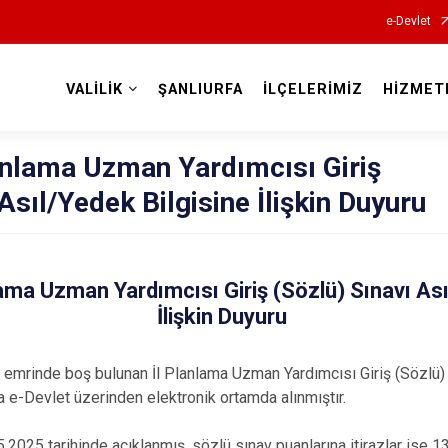
e-Devlet
VALİLİK
ŞANLIURFA
İLÇELERİMİZ
HİZMET
Valilikler
lanlama Uzman Yardımcısı Giriş
Asıl/Yedek Bilgisine İlişkin Duyuru
nlama Uzman Yardımcısı Giriş (Sözlü) Sınavı Ası
İlişkin Duyuru
tı emrinde boş bulunan İl Planlama Uzman Yardımcısı Giriş (Sözlü)
a e-Devlet üzerinden elektronik ortamda alınmıştır.
.2025 tarihinde açıklanmış, sözlü sınav puanlarına itirazlar ise 1