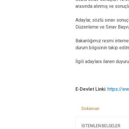
arasında alınmış ve sonuçla
Adaylar, sözlü sınav sonuçla
Düzenleme ve Sınav Başvuru”
Bakanlığımız resmi interne
durum bilgisinin takip edil
İlgili adaylara ilanen duyuru
E-Devlet Linki
:
https://ww
İSTENİLEN BELGELER