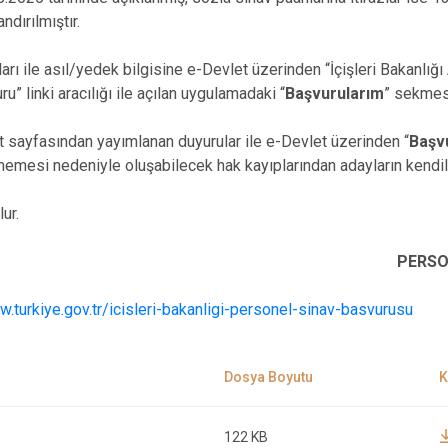
ndırılmıştır.
rı ile asıl/yedek bilgisine e-Devlet üzerinden “İçişleri Bakanlığı 
 linki aracılığı ile açılan uygulamadaki “
Başvurularım
” sekmes
t sayfasından yayımlanan duyurular ile e-Devlet üzerinden “
Başv
memesi nedeniyle oluşabilecek hak kayıplarından adayların kendile
lur.
PERSO
w.turkiye.gov.tr/icisleri-bakanligi-personel-sinav-basvurusu
122 KB