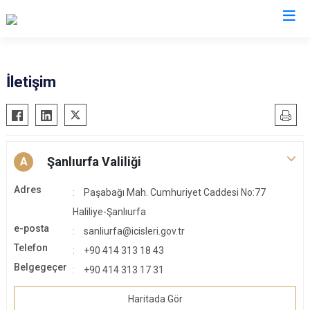
Valilikler
İletişim
Şanlıurfa Valiliği
A
Adres
Paşabağı Mah. Cumhuriyet Caddesi No:77
Haliliye-Şanlıurfa
e-posta
sanliurfa@icisleri.gov.tr
Telefon
+90 414 313 18 43
Belgegeçer
+90 414 313 17 31
Haritada Gör