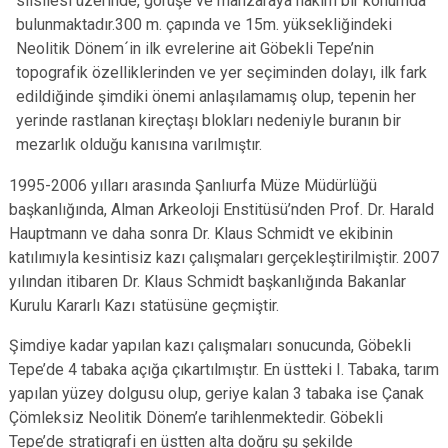
silsilesi üzerinde, görüşe ve manzaraya hâkim bir konumda
bulunmaktadır.300 m. çapında ve 15m. yüksekliğindeki
Neolitik Dönem´in ilk evrelerine ait Göbekli Tepe’nin
topografik özelliklerinden ve yer seçiminden dolayı, ilk fark
edildiğinde şimdiki önemi anlaşılamamış olup, tepenin her
yerinde rastlanan kireçtaşı blokları nedeniyle buranın bir
mezarlık olduğu kanısına varılmıştır.
1995-2006 yılları arasında Şanlıurfa Müze Müdürlüğü
başkanlığında, Alman Arkeoloji Enstitüsü’nden Prof. Dr. Harald
Hauptmann ve daha sonra Dr. Klaus Schmidt ve ekibinin
katılımıyla kesintisiz kazı çalışmaları gerçekleştirilmiştir. 2007
yılından itibaren Dr. Klaus Schmidt başkanlığında Bakanlar
Kurulu Kararlı Kazı statüsüne geçmiştir.
Şimdiye kadar yapılan kazı çalışmaları sonucunda, Göbekli
Tepe’de 4 tabaka açığa çıkartılmıştır. En üstteki I. Tabaka, tarım
yapılan yüzey dolgusu olup, geriye kalan 3 tabaka ise Çanak
Çömleksiz Neolitik Dönem’e tarihlenmektedir. Göbekli
Tepe’de stratigrafi en üstten alta doğru şu şekilde