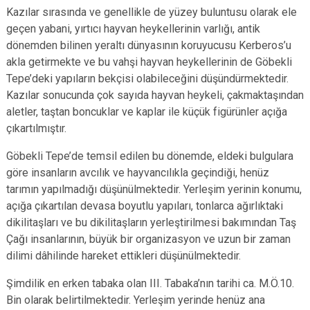
Kazılar sırasında ve genellikle de yüzey buluntusu olarak ele
geçen yabani, yırtıcı hayvan heykellerinin varlığı, antik
dönemden bilinen yeraltı dünyasının koruyucusu Kerberos’u
akla getirmekte ve bu vahşi hayvan heykellerinin de Göbekli
Tepe’deki yapıların bekçisi olabileceğini düşündürmektedir.
Kazılar sonucunda çok sayıda hayvan heykeli, çakmaktaşından
aletler, taştan boncuklar ve kaplar ile küçük figürünler açığa
çıkartılmıştır.
Göbekli Tepe’de temsil edilen bu dönemde, eldeki bulgulara
göre insanların avcılık ve hayvancılıkla geçindiği, henüz
tarımın yapılmadığı düşünülmektedir. Yerleşim yerinin konumu,
açığa çıkartılan devasa boyutlu yapıları, tonlarca ağırlıktaki
dikilitaşları ve bu dikilitaşların yerleştirilmesi bakımından Taş
Çağı insanlarının, büyük bir organizasyon ve uzun bir zaman
dilimi dâhilinde hareket ettikleri düşünülmektedir.
Şimdilik en erken tabaka olan III. Tabaka’nın tarihi ca. M.Ö.10.
Bin olarak belirtilmektedir. Yerleşim yerinde henüz ana