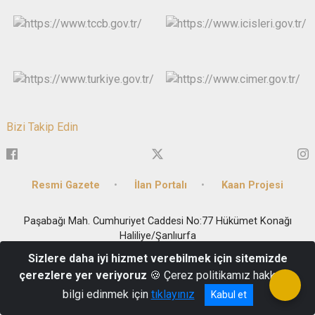
Bizi Takip Edin
Resmi Gazete
İlan Portalı
Kaan Projesi
Paşabağı Mah. Cumhuriyet Caddesi No:77 Hükümet Konağı
Haliliye/Şanlıurfa
+90 (414) 313 18 43
Sizlere daha iyi hizmet verebilmek için sitemizde
çerezlere yer veriyoruz
🍪 Çerez politikamız hakkında
bilgi edinmek için
tıklayınız
Kabul et