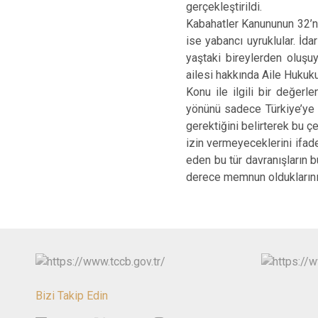
gerçekleştirildi.
Kabahatler Kanununun 32’nc
ise yabancı uyruklular. İda
yaştaki bireylerden oluşuy
ailesi hakkında Aile Hukuk
Konu ile ilgili bir değerl
yönünü sadece Türkiye’ye d
gerektiğini belirterek bu 
izin vermeyeceklerini ifad
eden bu tür davranışların 
derece memnun olduklarını 
Bizi Takip Edin