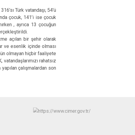
316’sı Türk vatandaşı, 54’ü
sında çocuk, 141’i ise çocuk
anırken , ayrıca 13 çocuğun
çekleştirildi.
zme açılan bir şehir olarak
ur ve esenlik içinde olması
ün olmayan hiçbir faaliyete
, vatandaşlarımızı rahatsız
n yapılan çalışmalardan son