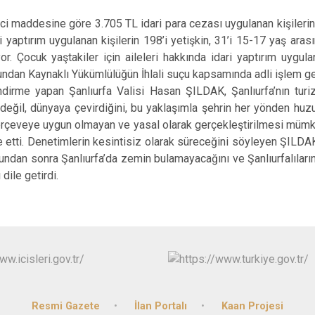
i maddesine göre 3.705 TL idari para cezası uygulanan kişilerin 
ri yaptırım uygulanan kişilerin 198’i yetişkin, 31’i 15-17 yaş ara
or. Çocuk yaştakiler için aileleri hakkında idari yaptırım uygul
undan Kaynaklı Yükümlülüğün İhlali suçu kapsamında adli işlem ger
endirme yapan Şanlıurfa Valisi Hasan ŞILDAK, Şanlıurfa’nın turi
eğil, dünyaya çevirdiğini, bu yaklaşımla şehrin her yönden huz
çerçeveye uygun olmayan ve yasal olarak gerçekleştirilmesi mümk
e etti. Denetimlerin kesintisiz olarak süreceğini söyleyen ŞILDAK
bundan sonra Şanlıurfa’da zemin bulamayacağını ve Şanlıurfalıları
dile getirdi.
Resmi Gazete
İlan Portalı
Kaan Projesi