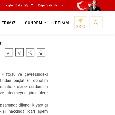
İçişleri Bakanlığı
Diğer Valilikler
LERİMİZ
GÜNDEM
İLETİŞİM
28
°C
e
h Platosu ve çevresindeki
afından başlatılan denetim
esintisiz olarak sürdürülen
 ve istenmeyen görüntülere
apsamında dilencilik yaptığı
işi hakkında idari işlem