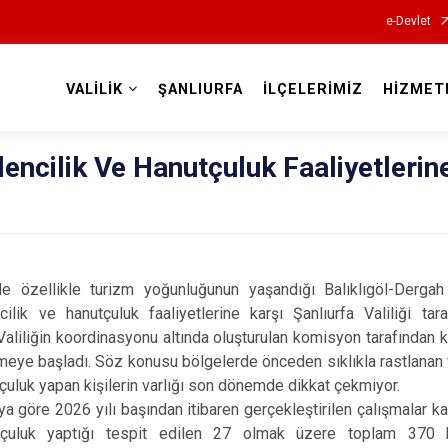
e-Devlet
VALİLİK
ŞANLIURFA
İLÇELERİMİZ
HİZMET
Valilikler
lencilik Ve Hanutçuluk Faaliyetlerin
de özellikle turizm yoğunluğunun yaşandığı Balıklıgöl-Derga
ilik ve hanutçuluk faaliyetlerine karşı Şanlıurfa Valiliği tar
Valiliğin koordinasyonu altında oluşturulan komisyon tarafından k
rmeye başladı. Söz konusu bölgelerde önceden sıklıkla rastlanan
tçuluk yapan kişilerin varlığı son dönemde dikkat çekmiyor.
ya göre 2026 yılı başından itibaren gerçekleştirilen çalışmalar k
tçuluk yaptığı tespit edilen 27 olmak üzere toplam 370 k