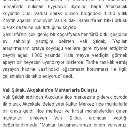
mesafede bulunan Eyyübiye ilçesine bağlı Altunbaşak
köyünde Cudi Vadisi olarak bilinen bölgedeki 1.300 yıllık
Zeytin ağacını inceleyen Vali Şıldak, Şanlıurfa’nın bitki örtüsü
olarak da tarihe ışık tuttuğunu söyledi.
Şanlıurfa’nın çok geniş bir coğrafyada her türlü bitki çeşidine
ev sahipliği yaptığını belirten Vali Şıldak, “Yapılan
araştırmaların ortaya koyduğu verilere göre ziyaret ettiğimiz
zeytin ağacı 1.300 yaşında. Hala meyve verdiğini görmek
apayrı bir heyecan uyandırıyor bizlerde. Tarihe tanıklık etmiş
yaşayan hazine vasfındaki ağacımızın korunması ile ilgili
çalışmaları da takip ediyoruz” dedi.
Vali Şıldak, Akçakale’de Muhtarlarla Buluştu
Vali Şıldak ardından Akçakale ilçe merkezine giderek burada
ilk olarak Akçakale Belediyesi Kültür Merkezi’nde muhtarlarla
bir araya geldi. İlçe merkezi ve kırsal mahallelerden gelen
muhtarları dinleyen Vali Şıldak ardından yaptığı
değerlendirmede “Muhtar buluşmalarımıza önem veriyoruz.