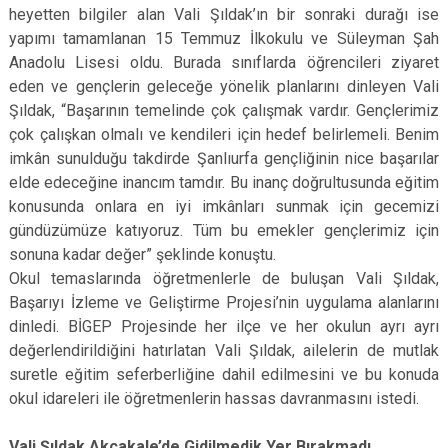
heyetten bilgiler alan Vali Şıldak’ın bir sonraki durağı ise
yapımı tamamlanan 15 Temmuz İlkokulu ve Süleyman Şah
Anadolu Lisesi oldu. Burada sınıflarda öğrencileri ziyaret
eden ve gençlerin geleceğe yönelik planlarını dinleyen Vali
Şıldak, “Başarının temelinde çok çalışmak vardır. Gençlerimiz
çok çalışkan olmalı ve kendileri için hedef belirlemeli. Benim
imkân sunulduğu takdirde Şanlıurfa gençliğinin nice başarılar
elde edeceğine inancım tamdır. Bu inanç doğrultusunda eğitim
konusunda onlara en iyi imkânları sunmak için gecemizi
gündüzümüze katıyoruz. Tüm bu emekler gençlerimiz için
sonuna kadar değer” şeklinde konuştu.
Okul temaslarında öğretmenlerle de buluşan Vali Şıldak,
Başarıyı İzleme ve Geliştirme Projesi’nin uygulama alanlarını
dinledi. BİGEP Projesinde her ilçe ve her okulun ayrı ayrı
değerlendirildiğini hatırlatan Vali Şıldak, ailelerin de mutlak
suretle eğitim seferberliğine dahil edilmesini ve bu konuda
okul idareleri ile öğretmenlerin hassas davranmasını istedi.
Vali Şıldak Akçakale’de Gidilmedik Yer Bırakmadı